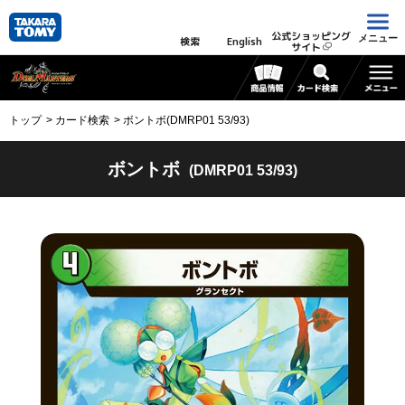
公式ショッピング
メニュー
検索
English
サイト
トップ
カード検索
ボントボ(DMRP01 53/93)
ボントボ
(DMRP01 53/93)