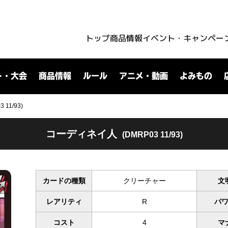
トップ
商品情報
イベント・キャンペー
ト・大会
商品情報
ルール
アニメ・動画
よみもの
11/93)
コーディネイ人
(DMRP03 11/93)
カードの種類
クリーチャー
文
レアリティ
R
パ
コスト
4
マ