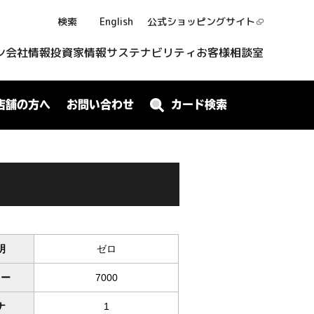
検索
English
公式ショッピング
サイト
ン
会社情報
投資家情報
サステナビリティ
お客様相談室
店舗の方へ
お問い合わせ
カード検索
明
ゼロ
ワー
7000
ナ
1