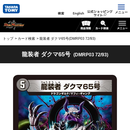
公式ショッピング
メニュー
検索
English
サイト
トップ
カード検索
龍装者 ダクマ65号(DMRP03 72/93)
龍装者 ダクマ65号
(DMRP03 72/93)