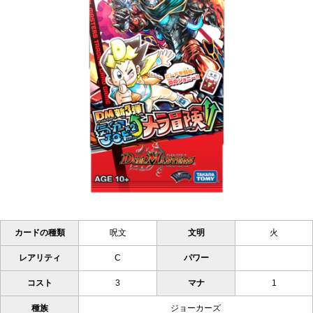
カードの種類
呪文
文明
火
レアリティ
C
パワー
コスト
3
マナ
1
種族
ジョーカーズ