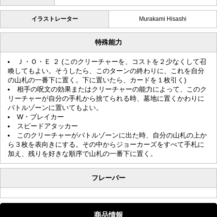
イラストレーター
Murakami Hisashi
特殊能力
Ｊ・Ｏ・Ｅ ２ (このクリーチャーを、コストを２少なくして召
喚してもよい。そうしたら、このターンの終わりに、これを自分
の山札の一番下に置く。下に置いたら、カードを１枚引く)
相手の呪文の効果またはクリーチャーの能力によって、このク
リーチャーが自分の手札から捨てられる時、墓地に置くかわりに
バトルゾーンに置いてもよい。
W・ブレイカー
スピードアタッカー
このクリーチャーがバトルゾーンに出た時、自分の山札の上か
ら３枚を表向きにする。その中からジョーカーズをすべて手札に
加え、残りを好きな順序で山札の一番下に置く。
フレーバー
商品情報