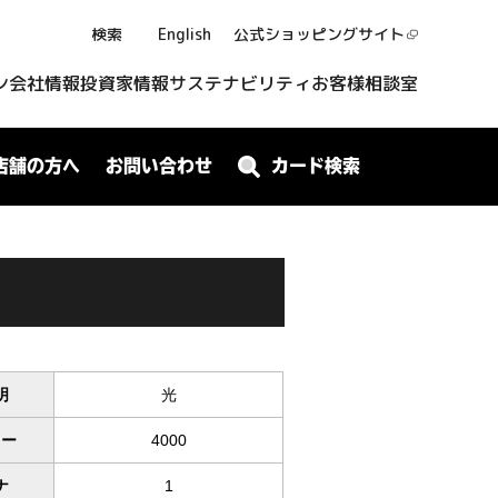
検索
English
公式ショッピング
サイト
ン
会社情報
投資家情報
サステナビリティ
お客様相談室
店舗の方へ
お問い合わせ
カード検索
明
光
ワー
4000
ナ
1