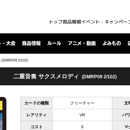
トップ
商品情報
イベント・キャンペー
ト・大会
商品情報
ルール
アニメ・動画
よみもの
MRP09 2/102)
二重音奏 サクスメロディ
(DMRP09 2/102)
カードの種類
クリーチャー
文
レアリティ
VR
パ
コスト
6
マ