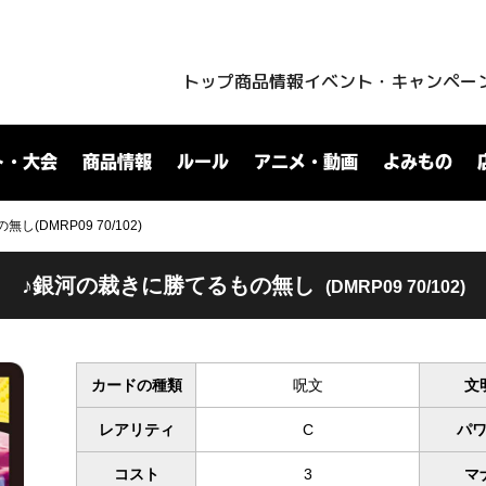
トップ
商品情報
イベント・キャンペー
ト・大会
商品情報
ルール
アニメ・動画
よみもの
(DMRP09 70/102)
♪銀河の裁きに勝てるもの無し
(DMRP09 70/102)
カードの種類
呪文
文
レアリティ
C
パ
コスト
3
マ