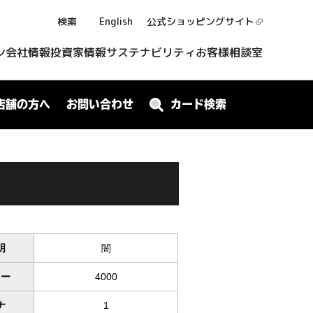
検索
English
公式ショッピング
サイト
ン
会社情報
投資家情報
サステナビリティ
お客様相談室
店舗の方へ
お問い合わせ
カード検索
明
闇
ワー
4000
ナ
1