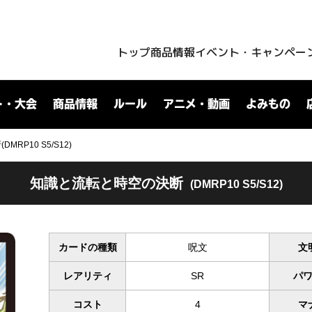
トップ
商品情報
イベント・キャンペー
ト・大会
商品情報
ルール
アニメ・動画
よみもの
RP10 S5/S12)
知識と流転と時空の決断
(DMRP10 S5/S12)
カードの種類
呪文
文
レアリティ
SR
パ
コスト
4
マ