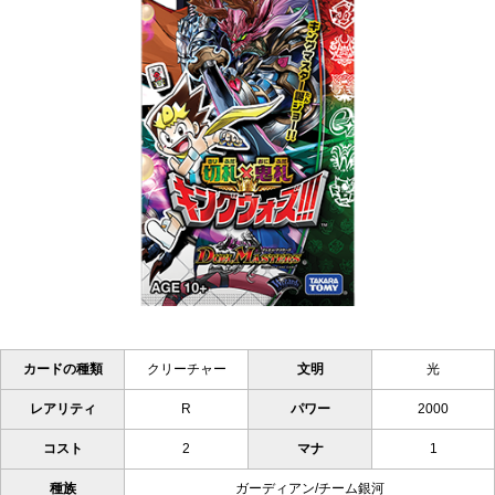
カードの種類
クリーチャー
文明
光
レアリティ
R
パワー
2000
コスト
2
マナ
1
種族
ガーディアン/チーム銀河