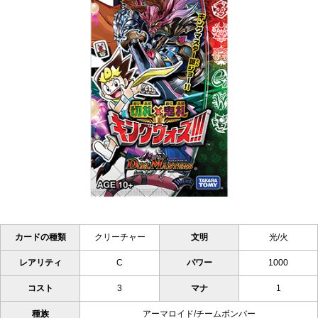
カードの種類
クリーチャー
文明
光/火
レアリティ
C
パワー
1000
コスト
3
マナ
1
種族
アーマロイド/チームボンバー