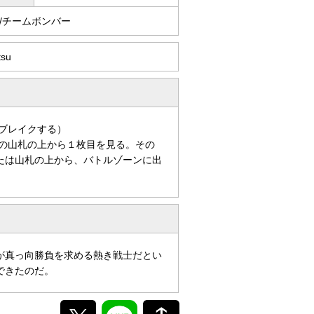
/チームボンバー
tsu
ブレイクする）
分の山札の上から１枚目を見る。その
たは山札の上から、バトルゾーンに出
が真っ向勝負を求める熱き戦士だとい
できたのだ。