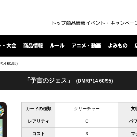
トップ
商品情報
イベント・キャンペー
ト・大会
商品情報
ルール
アニメ・動画
よみもの
 60/95)
「予言のジェス」
(DMRP14 60/95)
カードの種類
クリーチャー
文
レアリティ
C
パ
コスト
3
マ