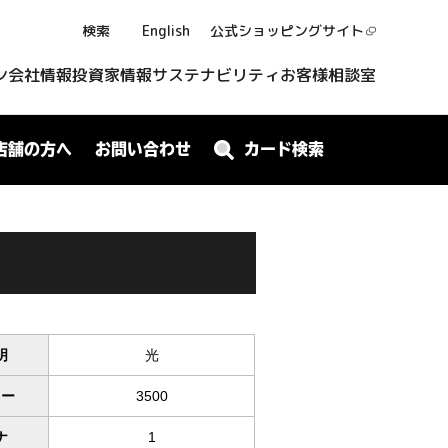
検索
English
公式ショッピング
サイト
ン
会社情報
投資家情報
サステナビリティ
お客様相談室
店舗の方へ
お問い合わせ
カード検索
明
光
ワー
3500
ナ
1