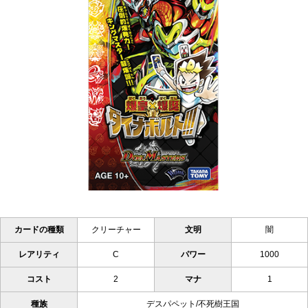
カードの種類
クリーチャー
文明
闇
レアリティ
C
パワー
1000
コスト
2
マナ
1
種族
デスパペット/不死樹王国