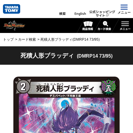
公式ショッピング
メニュー
検索
English
サイト
トップ
カード検索
死積人形ブラッディ(DMRP14 73/95)
死積人形ブラッディ
(DMRP14 73/95)