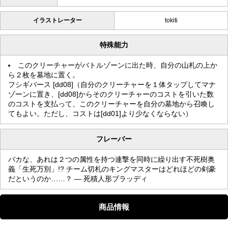
イラストレーター
tokiti
特殊能力
このクリーチャーがバトルゾーンに出た時、自分の山札の上か
ら２枚を墓地に置く。
フシギバース [dd08]（自分のクリーチャーを１体タップしてマナ
ゾーンに置き、[dd08]からそのクリーチャーのコストを引いた数
のコストを支払って、このクリーチャーを自分の墓地から召喚し
てもよい。ただし、コストは[dd01]より少なくならない）
フレーバー
バカな、あれは２つの属性を持つ連撃を同時に繰り出す不死樹奥
義「生死万別」!? チーム切札のキングマスターはどれほどの剣豪
だというのか……？ — 死積人形ブラッディ
商品情報