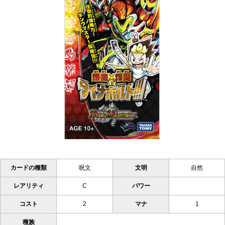
カードの種類
呪文
文明
自然
レアリティ
C
パワー
コスト
2
マナ
1
種族