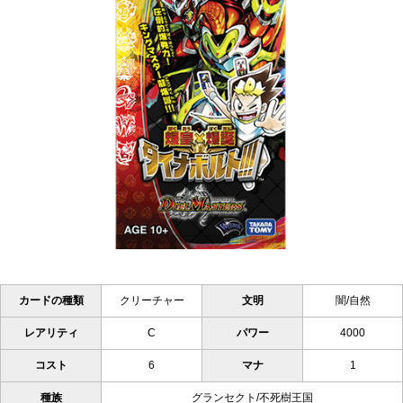
カードの種類
クリーチャー
文明
闇/自然
レアリティ
C
パワー
4000
コスト
6
マナ
1
種族
グランセクト/不死樹王国