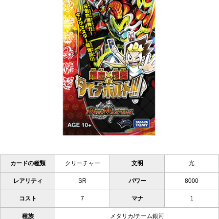
カードの種類
クリーチャー
文明
光
レアリティ
SR
パワー
8000
コスト
7
マナ
1
種族
メタリカ/チーム銀河