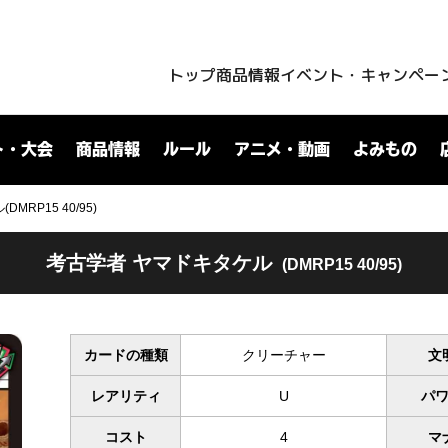
トップ
商品情報
イベント・キャンペー
ト・大会
商品情報
ルール
アニメ・動画
よみもの
MRP15 40/95)
考古学者 ヤマドキタケル
(DMRP15 40/95)
カードの種類
クリーチャー
文
レアリティ
U
パ
コスト
4
マ