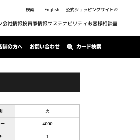
検索
English
公式ショッピング
サイト
ン
会社情報
投資家情報
サステナビリティ
お客様相談室
店舗の方へ
お問い合わせ
カード検索
明
火
ワー
4000
ナ
1