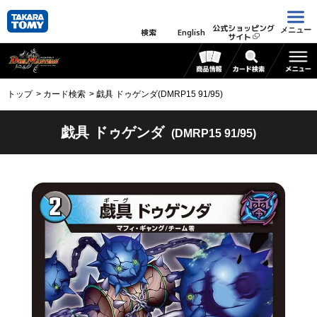
公式ショッピング
メニュー
検索
English
サイト
トップ
カード検索
戯具 ドゥゲンダ(DMRP15 91/95)
戯具 ドゥゲンダ
(DMRP15 91/95)