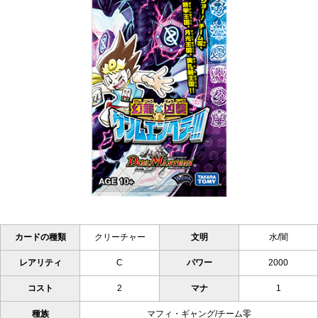
カードの種類
クリーチャー
文明
水/闇
レアリティ
C
パワー
2000
コスト
2
マナ
1
種族
マフィ・ギャング/チーム零