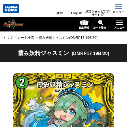
公式ショッピング
メニュー
検索
English
サイト
トップ
カード検索
霞み妖精ジャスミン(DMRP17 19B/20)
霞み妖精ジャスミン
(DMRP17 19B/20)