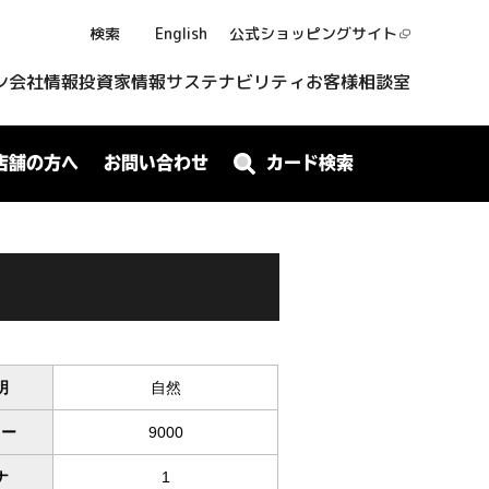
検索
English
公式ショッピング
サイト
ン
会社情報
投資家情報
サステナビリティ
お客様相談室
店舗の方へ
お問い合わせ
カード検索
明
自然
ワー
9000
ナ
1