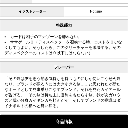
イラストレーター
Nottsuo
特殊能力
カードは相手のマナゾーンを離れない。
ササゲール２（ディスペクターを召喚する時、コストを２少な
くしてもよい。そうしたら、このクリーチャーを破壊する。その
ディスペクターのコストは０以下にはならない）
フレーバー
「その剣は友を思う熱き気持ちを持つものにしか使いこなせぬ剣
なり」ブランドが振るうには大きすぎる剣……と思われたが新た
なボードとして見事乗りこなすブランド。それを見たガイアール
が告げる。「その剣は持ち主に勝利をもたらす剣。我が友ガロウ
ズと我が分身ガイギンガを頼んだぞ」そしてブランドの意識はダ
イナボルトの横へと舞い戻る。
商品情報