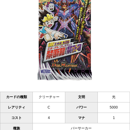
カードの種類
クリーチャー
文明
光
レアリティ
C
パワー
5000
コスト
4
マナ
1
種族
バーサーカー