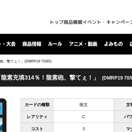
トップ
商品情報
イベント・キャンペー
ト・大会
商品情報
ルール
アニメ・動画
よみもの
撃てぇ！」(DMRP19 70/95)
「龍素充填314％！龍素砲、撃てぇ！」
(DMRP19 70/
カードの種類
呪文
文
レアリティ
C
パ
コスト
3
マ