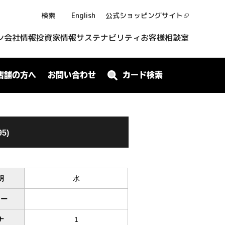
検索
English
公式ショッピング
サイト
ン
会社情報
投資家情報
サステナビリティ
お客様相談室
店舗の方へ
お問い合わせ
カード検索
95)
明
水
ワー
ナ
1