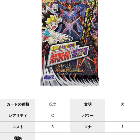
カードの種類
呪文
文明
火
レアリティ
C
パワー
コスト
3
マナ
1
種族