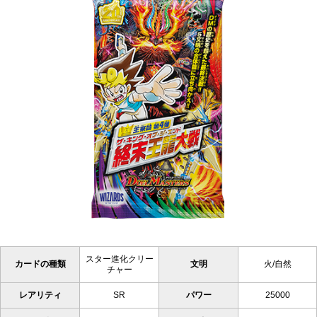
スター進化クリー
カードの種類
文明
火/自然
チャー
レアリティ
SR
パワー
25000