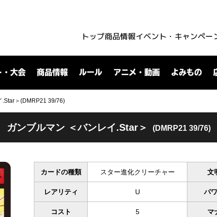
トップ
商品情報
イベント・キャンペー
ト・大会
商品情報
ルール
アニメ・動画
よみもの
ar＞(DMRP21 39/76)
ガンブルマン ＜バンレイ.Star＞
(DMRP21 39/76)
カードの種類
スター進化クリーチャー
文
レアリティ
U
パ
コスト
5
マ