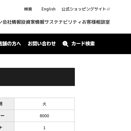
検索
English
公式ショッピング
サイト
ン
会社情報
投資家情報
サステナビリティ
お客様相談室
店舗の方へ
お問い合わせ
カード検索
明
火
ワー
8000
ナ
1