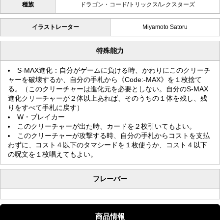
種族
ドラゴン・コード/トリックス/レクスターズ
イラストレーター
Miyamoto Satoru
特殊能力
S-MAX進化：自分がゲームに負ける時、かわりにこのクリーチ
ャーを破壊するか、自分の手札から《Code:-MAX》を１枚捨て
る。（このクリーチャーは進化元を必要としない。自分のS-MAX
進化クリーチャーが２体以上あれば、そのうちの１体を残し、残
りをすべて手札に戻す）
W・ブレイカー
このクリーチャーが出た時、カードを２枚引いてもよい。
このクリーチャーが攻撃する時、自分の手札からコストを支払
わずに、コスト４以下のタマシードを１枚使うか、コスト４以下
の呪文を１枚唱えてもよい。
フレーバー
商品情報