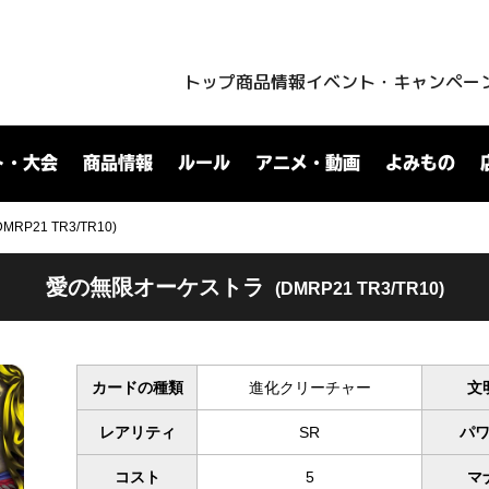
トップ
商品情報
イベント・キャンペー
ト・大会
商品情報
ルール
アニメ・動画
よみもの
P21 TR3/TR10)
愛の無限オーケストラ
(DMRP21 TR3/TR10)
カードの種類
進化クリーチャー
文
レアリティ
SR
パ
コスト
5
マ