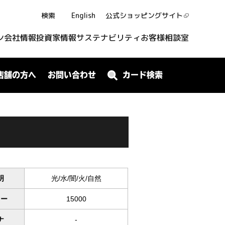
検索
English
公式ショッピング
サイト
ン
会社情報
投資家情報
サステナビリティ
お客様相談室
店舗の方へ
お問い合わせ
カード検索
明
光/水/闇/火/自然
ワー
15000
ナ
-