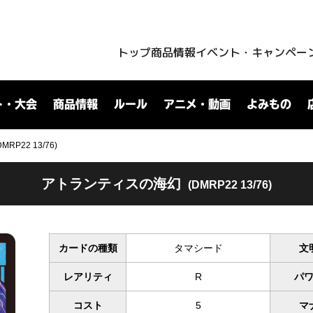
トップ
商品情報
イベント・キャンペー
ト・大会
商品情報
ルール
アニメ・動画
よみもの
P22 13/76)
アトランティスの海幻
(DMRP22 13/76)
カードの種類
タマシード
文
レアリティ
R
パ
コスト
5
マ