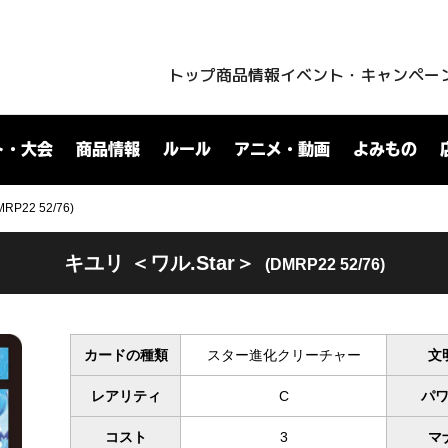
トップ
商品情報
イベント・キャンペー
ト・大会
商品情報
ルール
アニメ・動画
よみもの
P22 52/76)
キユリ ＜ワル.Star＞
(DMRP22 52/76)
カードの種類
スター進化クリーチャー
文
レアリティ
C
パ
コスト
3
マ