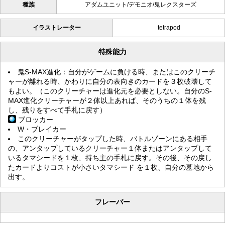
種族
アダムユニット/デモニオ/鬼レクスターズ
イラストレーター
tetrapod
特殊能力
鬼S-MAX進化：自分がゲームに負ける時、またはこのクリーチ
ャーが離れる時、かわりに自分の表向きのカードを３枚破壊して
もよい。（このクリーチャーは進化元を必要としない。自分のS-
MAX進化クリーチャーが２体以上あれば、そのうちの１体を残
し、残りをすべて手札に戻す）
ブロッカー
W・ブレイカー
このクリーチャーがタップした時、バトルゾーンにある相手
の、アンタップしているクリーチャー１体またはアンタップして
いるタマシードを１枚、持ち主の手札に戻す。その後、その戻し
たカードよりコストが小さいタマシード を１枚、自分の墓地から
出す。
フレーバー