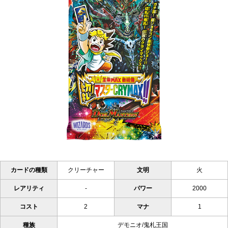
カードの種類
クリーチャー
文明
火
レアリティ
-
パワー
2000
コスト
2
マナ
1
種族
デモニオ/鬼札王国