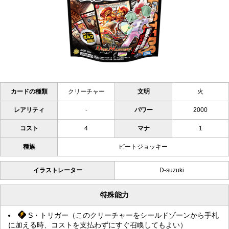
カードの種類
クリーチャー
文明
火
レアリティ
-
パワー
2000
コスト
4
マナ
1
種族
ビートジョッキー
イラストレーター
D-suzuki
特殊能力
S・トリガー（このクリーチャーをシールドゾーンから手札
に加える時、コストを支払わずにすぐ召喚してもよい）