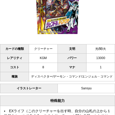
カードの種類
クリーチャー
文明
光/闇/火
レアリティ
KGM
パワー
13000
コスト
8
マナ
1
種族
ディスペクター/デーモン・コマンド/エンジェル・コマンド
イラストレーター
Sansyu
特殊能力
EXライフ（このクリーチャーを出す時、自分の山札の上から１