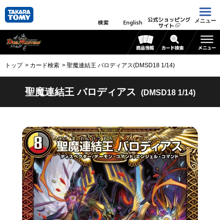
公式ショッピング
メニュー
検索
English
サイト
トップ
カード検索
聖魔連結王 バロディアス(DMSD18 1/14)
聖魔連結王 バロディアス
(DMSD18 1/14)