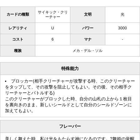
サイキック・クリ
カードの種類
文明
光
ーチャー
レアリティ
U
パワー
3000
コスト
6
マナ
-
種族
メカ・デル・ソル
特殊能力
ブロッカー(相手クリーチャーが攻撃する時、このクリーチャー
をタップして、その攻撃を阻止してもよい。その後、その相手ク
リーチャーとバトルする)
このクリーチャーがブロックした時、自分の山札の上から１枚目
を裏向きのまま、新しいシールドとして自分のシールドゾーンに
加えてもよい。
フレーバー
美しく舞えた時、私は光をもたらす神になるのです。?舞姫の覚醒