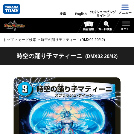
公式ショッピング
メニュー
検索
English
サイト
トップ
カード検索
時空の踊り子マティーニ(DMX02 20/42)
時空の踊り子マティーニ
(DMX02 20/42)