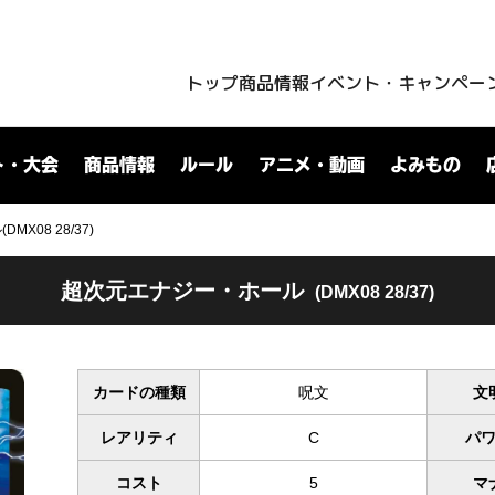
トップ
商品情報
イベント・キャンペー
ト・大会
商品情報
ルール
アニメ・動画
よみもの
X08 28/37)
超次元エナジー・ホール
(DMX08 28/37)
カードの種類
呪文
文
レアリティ
C
パ
コスト
5
マ