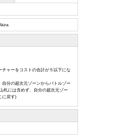
Akira
ーチャーをコストの合計が５以下にな
、自分の超次元ゾーンからバトルゾー
は山札には含めず、自分の超次元ゾー
に戻す)