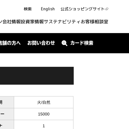
検索
English
公式ショッピング
サイト
ン
会社情報
投資家情報
サステナビリティ
お客様相談室
店舗の方へ
お問い合わせ
カード検索
明
火/自然
ワー
15000
ナ
1