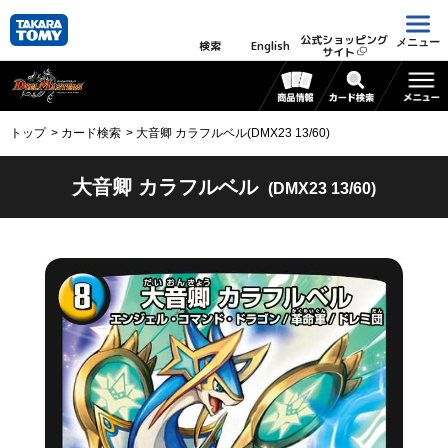
公式ショッピング
メニュー
検索
English
サイト
トップ
カード検索
大音卿 カラフルベル(DMX23 13/60)
大音卿 カラフルベル
(DMX23 13/60)