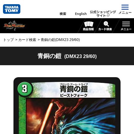
公式ショッピング
メニュー
検索
English
サイト
トップ
カード検索
青銅の鎧(DMX23 29/60)
青銅の鎧
(DMX23 29/60)