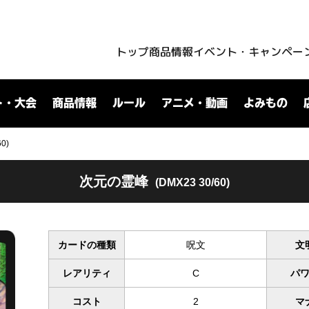
トップ
商品情報
イベント・キャンペー
ト・大会
商品情報
ルール
アニメ・動画
よみもの
0)
次元の霊峰
(DMX23 30/60)
カードの種類
呪文
文
レアリティ
C
パ
コスト
2
マ