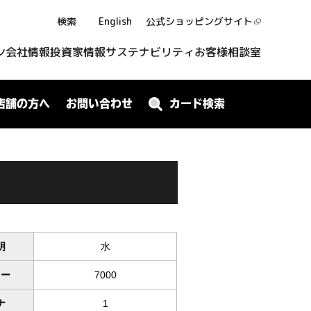
検索
English
公式ショッピング
サイト
ン
会社情報
投資家情報
サステナビリティ
お客様相談室
店舗の方へ
お問い合わせ
カード検索
明
水
ワー
7000
ナ
1