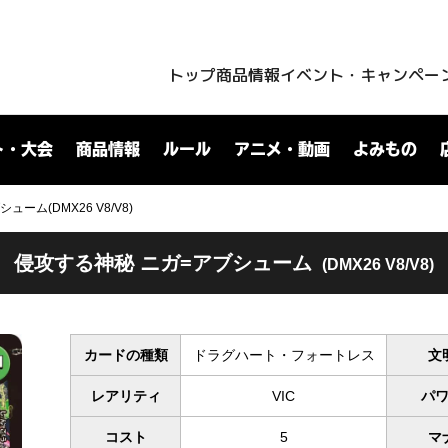
トップ
商品情報
イベント・キャンペー
ト・大会
商品情報
ルール
アニメ・動画
よみもの
ーム(DMX26 V8/V8)
侵攻する神秘 ニガ=アブシューム
(DMX26 V8/V8)
カードの種類
ドラグハート・フォートレス
文
レアリティ
VIC
パ
コスト
5
マ