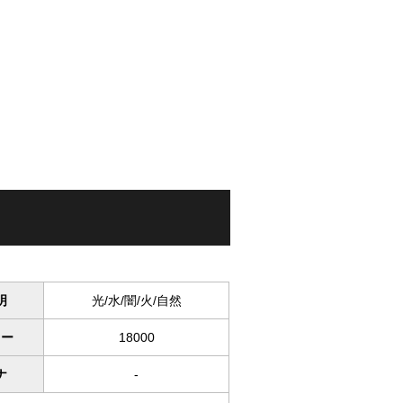
明
光/水/闇/火/自然
ワー
18000
ナ
-