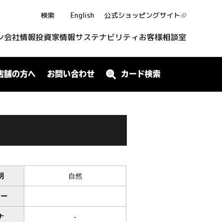
検索
English
公式ショッピング
サイト
ン
会社情報
投資家情報
サステナビリティ
お客様相談室
店舗の方へ
お問い合わせ
カード検索
明
自然
ワー
ナ
-