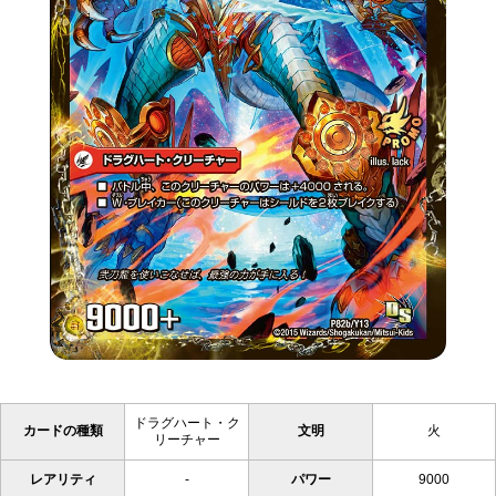
ドラグハート・ク
カードの種類
文明
火
リーチャー
レアリティ
-
パワー
9000