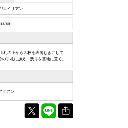
ド/エイリアン
sanori
山札の上から３枚を表向むきにして
分の手札に加え、残りを墓地に置く。
アクアン