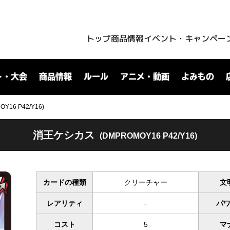
トップ
商品情報
イベント・キャンペー
ト・大会
商品情報
ルール
アニメ・動画
よみもの
16 P42/Y16)
消王ケシカス
(DMPROMOY16 P42/Y16)
カードの種類
クリーチャー
文
レアリティ
-
パ
コスト
5
マ