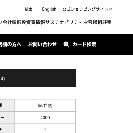
検索
English
公式ショッピング
サイト
ン
会社情報
投資家情報
サステナビリティ
お客様相談室
店舗の方へ
お問い合わせ
カード検索
3)
明
闇/自然
ワー
4000
ナ
1