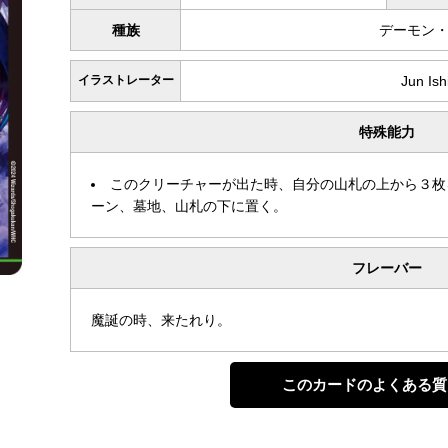
種族
デーモン
イラストレーター
Jun Is
特殊能力
このクリーチャーが出た時、自分の山札の上から３枚
ーン、墓地、山札の下に置く。
フレーバー
魔誕の時、来たれり。
このカードのよくある質