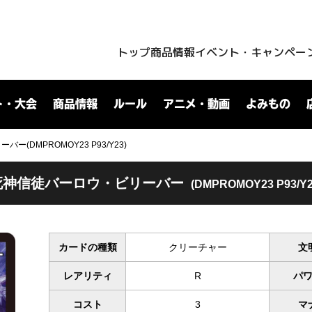
トップ
商品情報
イベント・キャンペー
ト・大会
商品情報
ルール
アニメ・動画
よみもの
(DMPROMOY23 P93/Y23)
死神信徒バーロウ・ビリーバー
(DMPROMOY23 P93/Y2
カードの種類
クリーチャー
文
レアリティ
R
パ
コスト
3
マ