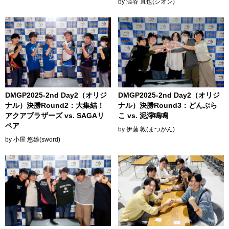
by 澁谷 直也(シオン)
DMGP2025-2nd Day2（オリジ
DMGP2025-2nd Day2（オリジ
ナル）決勝Round2：大集結！
ナル）決勝Round3：どんぶら
アクアブラザーズ vs. SAGAリ
こ vs. 泥濘鳴鳴
ペア
by 伊藤 敦(まつがん)
by 小屋 悠雄(sword)