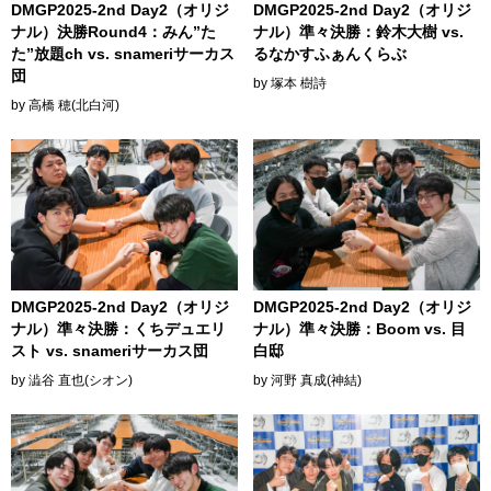
DMGP2025-2nd Day2（オリジ
DMGP2025-2nd Day2（オリジ
ナル）決勝Round4：みん”た
ナル）準々決勝：鈴木大樹 vs.
た”放題ch vs. snameriサーカス
るなかすふぁんくらぶ
団
by 塚本 樹詩
by 高橋 穂(北白河)
DMGP2025-2nd Day2（オリジ
DMGP2025-2nd Day2（オリジ
ナル）準々決勝：くちデュエリ
ナル）準々決勝：Boom vs. 目
スト vs. snameriサーカス団
白邸
by 澁谷 直也(シオン)
by 河野 真成(神結)