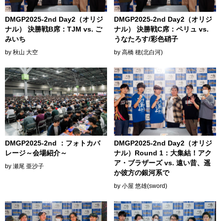
DMGP2025-2nd Day2（オリジ
DMGP2025-2nd Day2（オリジ
ナル） 決勝戦B席：TJM vs. ご
ナル） 決勝戦C席：ペリュ vs.
みいち
うなたろす/彩色硝子
by 秋山 大空
by 高橋 穂(北白河)
DMGP2025-2nd ：フォトカバ
DMGP2025-2nd Day2（オリジ
レージ～会場紹介～
ナル）Round 1：大集結！アク
ア・ブラザーズ vs. 遠い昔、遥
by 瀬尾 亜沙子
か彼方の銀河系で
by 小屋 悠雄(sword)