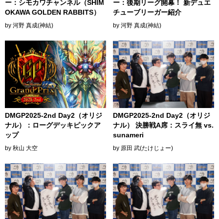
ー：シモカワチャンネル（SHIM
ー：後期リーグ開幕！ 新デュエ
OKAWA GOLDEN RABBITS）
チューブリーガー紹介
by 河野 真成(神結)
by 河野 真成(神結)
DMGP2025-2nd Day2（オリジ
DMGP2025-2nd Day2（オリジ
ナル）：ローグデッキピックア
ナル） 決勝戦A席：スライ無 vs.
ップ
sunameri
by 秋山 大空
by 原田 武(たけじょー)