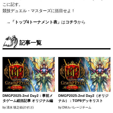
こに記す。
競技デュエル・マスターズに括目せよ！
→
「トップ4トーナメント表」
は
コチラ
から
記事一覧
DMGP2025-2nd Day2：事前メ
DMGP2025-2nd Day2（オリジ
タゲーム総括記事 オリジナル編
ナル）：TOP8デッキリスト
by 清水 慎之佑(のすけ)
by DMカバレージチーム