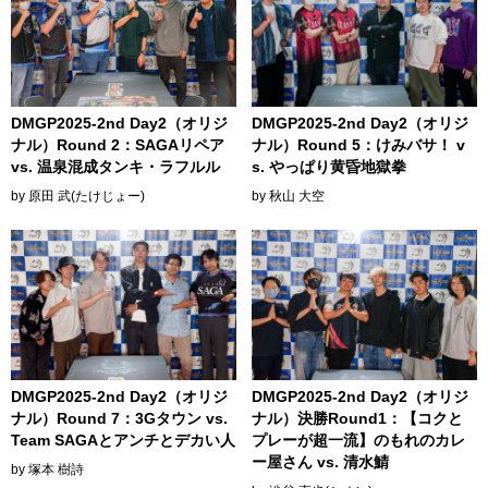
DMGP2025-2nd Day2（オリジ
DMGP2025-2nd Day2（オリジ
ナル）Round 2：SAGAリペア
ナル）Round 5：けみバサ！ v
vs. 温泉混成タンキ・ラフルル
s. やっぱり黄昏地獄拳
by 原田 武(たけじょー)
by 秋山 大空
DMGP2025-2nd Day2（オリジ
DMGP2025-2nd Day2（オリジ
ナル）Round 7：3Gタウン vs.
ナル）決勝Round1：【コクと
Team SAGAとアンチとデカい人
プレーが超一流】のもれのカレ
ー屋さん vs. 清水鯖
by 塚本 樹詩