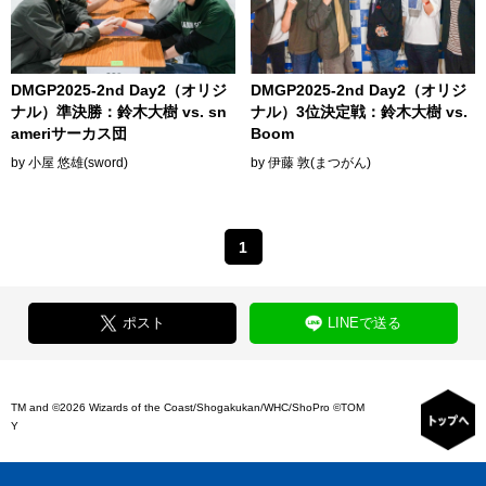
DMGP2025-2nd Day2（オリジ
DMGP2025-2nd Day2（オリジ
ナル）準決勝：鈴木大樹 vs. sn
ナル）3位決定戦：鈴木大樹 vs.
ameriサーカス団
Boom
by 小屋 悠雄(sword)
by 伊藤 敦(まつがん)
1
ポスト
LINEで送る
TM and ©2026 Wizards of the Coast/Shogakukan/WHC/ShoPro ©TOM
Y