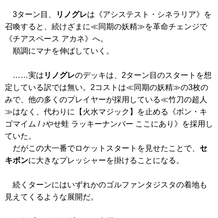
3ターン目、
リノグレ
は
《アシステスト・シネラリア》
を
召喚すると、続けざまに≪同期の妖精≫を革命チェンジで
《チアスペース アカネ》
へ。
順調にマナを伸ばしていく。
……実は
リノグレ
のデッキは、2ターン目のスタートを想
定している訳では無い。2コストは≪同期の妖精≫の3枚の
みで、他の多くのプレイヤーが採用している≪竹刀の超人
≫はなく、代わりに【火水マジック】を止める
《ボン・キ
ゴマイム / ♪やせ蛙 ラッキーナンバー ここにあり》
を採用し
ていた。
だがこの大一番でロケットスタートを見せたことで、
セ
キボン
に大きなプレッシャーを掛けることになる。
続くターンにはいずれかのゴルファンタジスタの着地も
見えてくるような展開だ。