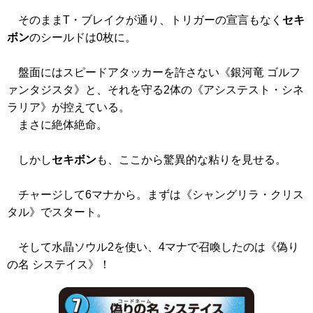
そのままT・ブレイクが通り、トリガーの宣言もなく
セキ
ボン
のシールドは0枚に。
盤面にはスピードアタッカーを許さない
《銀河竜 ゴルフ
ァンタジスタ》
と、それを守る2体の
《アシステスト・シネ
ラリア》
が控えている。
まさに絶体絶命。
しかし
セキボン
も、ここから驚異的な粘りを見せる。
チャージして6マナから。まずは
《シャングリラ・クリス
タル》
でスタート。
そして水晶ソウル2を使い、4マナで召喚したのは
《偽り
の名 システイス》
！