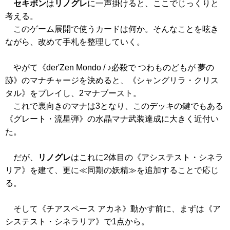
セキボン
は
リノグレ
に一声掛けると、ここでじっくりと
考える。
このゲーム展開で使うカードは何か。そんなことを呟き
ながら、改めて手札を整理していく。
やがて
《der'Zen Mondo / ♪必殺で つわものどもが 夢の
跡》
のマナチャージを決めると、
《シャングリラ・クリス
タル》
をプレイし、2マナブースト。
これで裏向きのマナは3となり、このデッキの鍵でもある
《グレート・流星弾》
の水晶マナ武装達成に大きく近付い
た。
だが、
リノグレ
はこれに2体目の
《アシステスト・シネラ
リア》
を建て、更に≪同期の妖精≫を追加することで応じ
る。
そして
《チアスペース アカネ》
動かす前に、まずは
《ア
システスト・シネラリア》
で1点から。