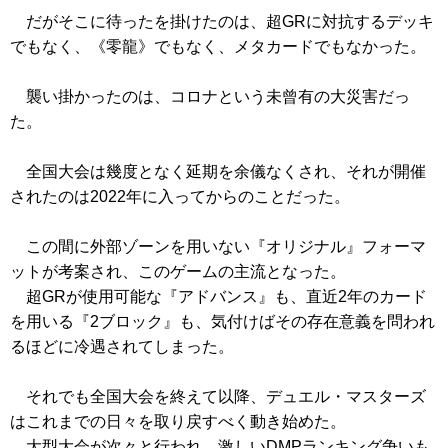
だがそこに待ったを掛けたのは、超GRに対抗するデッキ
でもなく、
《零龍》
でもなく、メタカードでもなかった。
襲い掛かったのは、コロナという未曾有の大災害だっ
た。
全国大会は幾度となく延期を余儀なくされ、それが開催
されたのは2022年に入ってからのことだった。
この間に外部ゾーンを用いない『オリジナル』フォーマ
ットが考案され、このゲームの主流となった。
超GRが使用可能な『アドバンス』も、直近2年のカード
を用いる『2ブロック』も、気付けばその存在意義を問われ
るほどに冷遇されてしまった。
それでも全国大会を終えて以降、デュエル・マスターズ
はこれまでの日々を取り戻すべく動き始めた。
大型大会が次々と行われ、激しいDMPランキング争いも