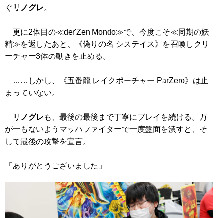
ぐ
リノグレ
。
更に2体目の≪der'Zen Mondo≫で、今度こそ≪同期の妖
精≫を返したあと、
《偽りの名 システイス》
を召喚しクリ
ーチャー3体の動きを止める。
……しかし、
《五番龍 レイクポーチャー ParZero》
は止
まっていない。
リノグレ
も、最後の最後まで丁寧にプレイを続ける。万
が一もないようマッハファイターで一度盤面を潰すと、そ
して最後の攻撃を宣言。
「ありがとうございました」