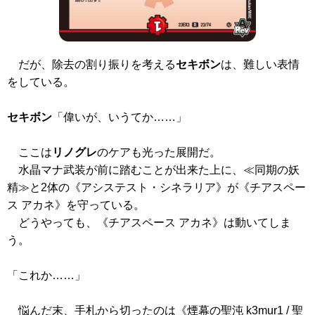
だが、除去の割り振りを考える
セキボン
は、難しい表情
をしている。
セキボン
「偉いが、いうてか……」
ここは
リノグレ
のケアも光った展開だ。
水晶マナ武装が前に踏むことが出来た上に、≪同期の妖
精≫と2体の
《アシステスト・シネラリア》
が
《チアスペー
ス アカネ》
を守っている。
どうやっても、
《チアスペース アカネ》
は動いてしま
う。
「これか……」
悩んだ末、手札から切ったのは
《煙幕の聖沌 k3mur1 / 聖