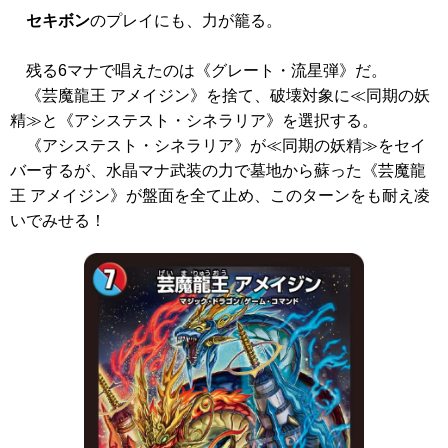
セキボン
のプレイにも、力が籠る。
残る6マナで唱えたのは
《グレート・流星弾》
だ。
《芸魔龍王 アメイジン》
を捨て、破壊対象に≪同期の妖
精≫と
《アシステスト・シネラリア》
を選択する。
《アシステスト・シネラリア》
が≪同期の妖精≫をセイ
バーするが、水晶マナ武装の力で墓地から蘇った
《芸魔龍
王 アメイジン》
が盤面を全て止め、このターンをも耐え凌
いでみせる！