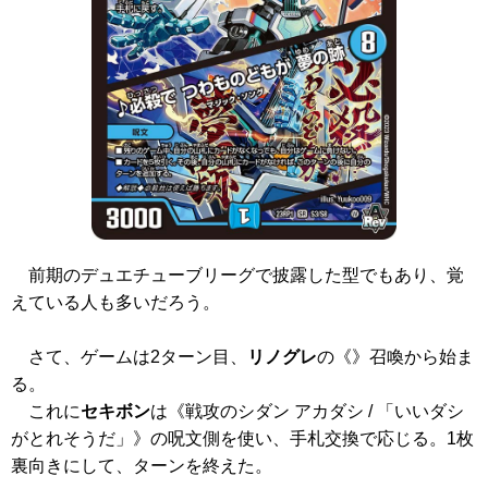
前期のデュエチューブリーグで披露した型でもあり、覚
えている人も多いだろう。
さて、ゲームは2ターン目、
リノグレ
の
《》
召喚から始ま
る。
これに
セキボン
は
《戦攻のシダン アカダシ / 「いいダシ
がとれそうだ」》
の呪文側を使い、手札交換で応じる。1枚
裏向きにして、ターンを終えた。