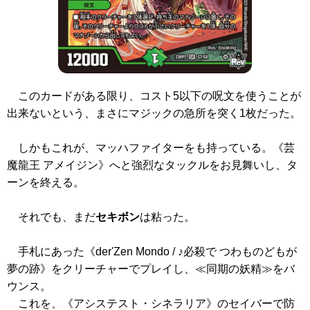
このカードがある限り、コスト5以下の呪文を使うことが
出来ないという、まさにマジックの急所を突く1枚だった。
しかもこれが、マッハファイターをも持っている。
《芸
魔龍王 アメイジン》
へと強烈なタックルをお見舞いし、タ
ーンを終える。
それでも、まだ
セキボン
は粘った。
手札にあった
《der'Zen Mondo / ♪必殺で つわものどもが
夢の跡》
をクリーチャーでプレイし、≪同期の妖精≫をバ
ウンス。
これを、
《アシステスト・シネラリア》
のセイバーで防