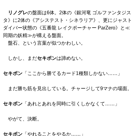
リノグレ
の盤面は6体。2体の
《銀河竜 ゴルファンタジス
タ》
に2体の
《アシステスト・シネラリア》
、更にジャスト
ダイバー状態の
《五番龍 レイクポーチャー ParZero》
と≪
同期の妖精≫が構える盤面。
盤石、という言葉が似つかわしい。
しかし、まだ
セキボン
は諦めない。
セキボン
「ここから勝てるカード1種類しかない……」
まだ勝ち筋を見出している。チャージして9マナの場面。
セキボン
「あれとあれを同時に引くしかなくて……」
やがて、決断。
セキボン
「やれることをやるか……」