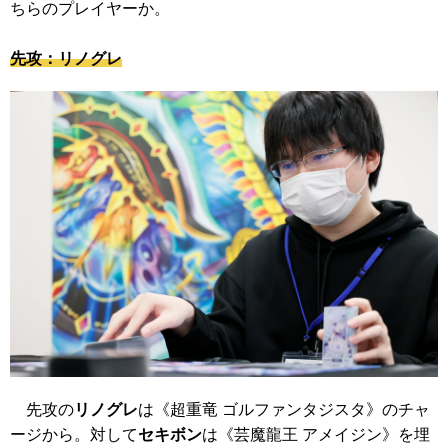
ちらのプレイヤーか。
先攻：リノグレ
先攻の
リノグレ
は
《超重竜 ゴルファンタジスタ》
のチャ
ージから。対して
セキボン
は
《芸魔龍王 アメイジン》
を埋