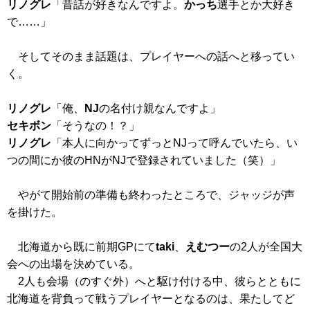
リノグレ
「昔話が好きなんですよ。
かっち
選手とか大好き
で……」
そしてそのまま話題は、プレイヤーへの話へと移ってい
く。
リノグレ
「俺、
NJ
の名付け親なんですよ」
セキボン
「そうなの！？」
リノグレ
「本人に向かってずっとNJって呼んでいたら、い
つの間にか彼のHNがNJで登録されていました（笑）」
やがて開始前の準備も終わったところで、ジャッジが声
を掛けた。
北海道から既に前期GPにて
taki
、
えむつー
の2人が全国大
会への出場を決めている。
2人も会場（のすぐ外）へと駆け付ける中、彼らとともに
北海道を背負って戦うプレイヤーとなるのは、果たしてど