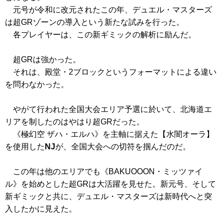
元号が令和に改元されたこの年、デュエル・マスターズ
は超GRゾーンの導入という新たな試みを行った。
各プレイヤーは、この新ギミックの解析に励んだ。
超GRは強かった。
それは、殿堂・2ブロックというフォーマットによる違い
を問わなかった。
やがて行われた全国大会エリア予選に於いて、北海道エ
リアを制したのはやはり超GRだった。
《極幻空 ザハ・エルハ》
を主軸に据えた【水闇オーラ】
を使用した
NJ
が、全国大会への切符を掴んだのだ。
この年は他のエリアでも
《BAKUOOON・ミッツァイ
ル》
を始めとした超GRは大活躍を見せた。新元号、そして
新ギミックと共に、デュエル・マスターズは新時代へと突
入したかに見えた。