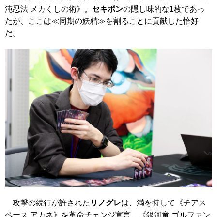
沌忍法 メカくしの術》
。
セキボン
の隠し味的な1枚であっ
たが、ここは≪同期の妖精≫を割ることに貢献した恰好
だ。
攻撃の続行が許された
リノグレ
は、満を持して
《チアス
ペース アカネ》
を革命チェンジ宣言、
《銀河竜 ゴルファン