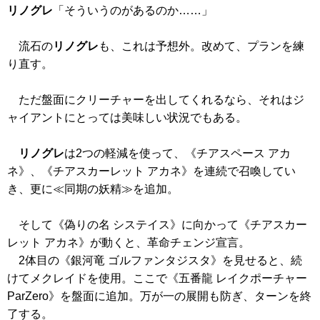
リノグレ
「そういうのがあるのか……」
流石の
リノグレ
も、これは予想外。改めて、プランを練
り直す。
ただ盤面にクリーチャーを出してくれるなら、それはジ
ャイアントにとっては美味しい状況でもある。
リノグレ
は2つの軽減を使って、
《チアスペース アカ
ネ》
、
《チアスカーレット アカネ》
を連続で召喚してい
き、更に≪同期の妖精≫を追加。
そして
《偽りの名 システイス》
に向かって
《チアスカー
レット アカネ》
が動くと、革命チェンジ宣言。
2体目の
《銀河竜 ゴルファンタジスタ》
を見せると、続
けてメクレイドを使用。ここで
《五番龍 レイクポーチャー
ParZero》
を盤面に追加。万が一の展開も防ぎ、ターンを終
了する。