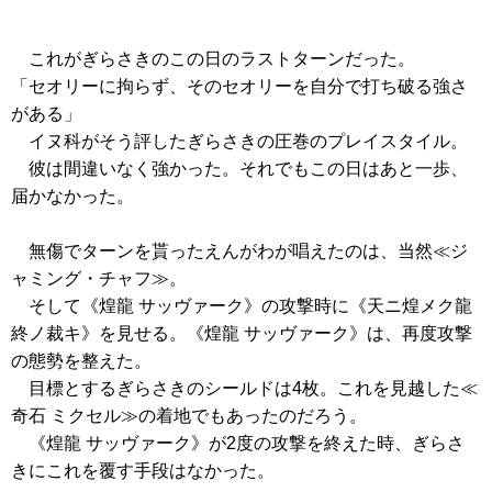
これがぎらさきのこの日のラストターンだった。
「セオリーに拘らず、そのセオリーを自分で打ち破る強さ
がある」
イヌ科がそう評したぎらさきの圧巻のプレイスタイル。
彼は間違いなく強かった。それでもこの日はあと一歩、
届かなかった。
無傷でターンを貰ったえんがわが唱えたのは、当然
≪ジ
ャミング・チャフ≫
。
そして
《煌龍 サッヴァーク》
の攻撃時に
《天ニ煌メク龍
終ノ裁キ》
を見せる。
《煌龍 サッヴァーク》
は、再度攻撃
の態勢を整えた。
目標とするぎらさきのシールドは4枚。これを見越した
≪
奇石 ミクセル≫
の着地でもあったのだろう。
《煌龍 サッヴァーク》
が2度の攻撃を終えた時、ぎらさ
きにこれを覆す手段はなかった。