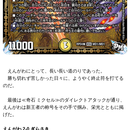
えんがわにとって、長い長い道のりであった。
勝ち切れず苦しかった日々に、ようやく終止符を打てる
のだ。
最後は
≪奇石 ミクセル≫
のダイレクトアタックが通り、
えんがわは新王者の称号をその手で掴み、栄光とともに掲
げた。
えんがわ 2-0 ぎらさき