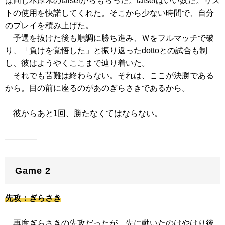
は同じ本厚木のtaiseiからもらった。taiseiはいい奴だ。リス
トの使用を快諾してくれた。そこから少ない時間で、自分
のプレイを積み上げた。
予選を抜けた後も順調に勝ち進み、Ｗをフルマッチで破
り、「負けを覚悟した」と振り返ったdottoとの試合も制
し、彼はようやくここまで辿り着いた。
それでも苦難は終わらない。それは、ここが決勝である
から。目の前に座るのがあのぎらさきであるから。
彼からあと1回、勝たなくてはならない。
――――
Game 2
先攻：ぎらさき
再度ぎらさきの先攻だったが、先に動いたのはやはり後