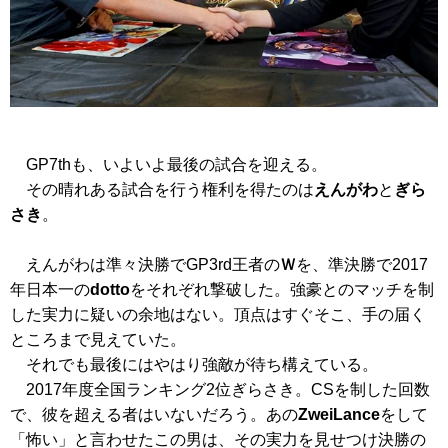
GP7thも、いよいよ最後の試合を迎える。
その晴れある試合を行う権利を得たのは
えんがわ
と
ぎら
さき
。
えんがわは準々決勝でGP3rd王者の
Ｗ
を、準決勝で2017
年日本一の
dotto
をそれぞれ撃破した。強豪とのマッチを制
した実力に疑いの余地はない。頂点はすぐそこ、手の届く
ところまで見えていた。
それでも最後にはやはり強敵が待ち構えている。
2017年度全国ランキング2位ぎらさき。CSを制した回数
で、彼を超える者はいないだろう。あの
ZweiLance
をして
「怖い」と言わせたこの男は、その実力を見せつけ決勝の