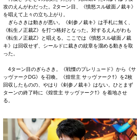
攻のえんがわだった。2ターン目、
《憤怒スル破面ノ裁キ》
を唱えて上々の立ち上がり。
ぎらさきは動きが悪い。
《剣参ノ裁キ》
は手札に無く、
《転生ノ正裁Z》
を打つ格好となった。対するえんがわも
《転生ノ正裁Z》
と唱える。ここでは
《憤怒スル破面ノ裁
キ》
は回収せず、シールドに裁きの紋章を溜める動きを取
った。
4ターン目のぎらさき。
《戦慄のプレリュード》
から
《サ
ッヴァークDG》
を召喚。
《煌世主 サッヴァーク†》
を2枚
回収したものの、やはり
《剣参ノ裁キ》
はない。ひとまず
ターンの終了時に
《煌世主 サッヴァーク†》
を着地させ
る。