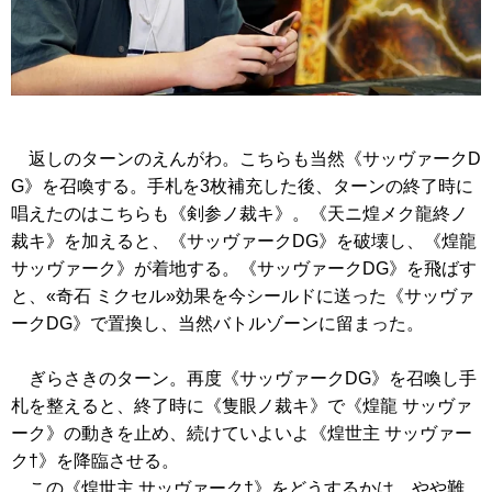
返しのターンのえんがわ。こちらも当然
《サッヴァークD
G》
を召喚する。手札を3枚補充した後、ターンの終了時に
唱えたのはこちらも
《剣参ノ裁キ》
。
《天ニ煌メク龍終ノ
裁キ》
を加えると、
《サッヴァークDG》
を破壊し、
《煌龍
サッヴァーク》
が着地する。
《サッヴァークDG》
を飛ばす
と、
«奇石 ミクセル»効果を今シールドに送った
《サッヴァ
ークDG》
で置換し、当然バトルゾーンに留まった。
ぎらさきのターン。再度
《サッヴァークDG》
を召喚し手
札を整えると、終了時に
《隻眼ノ裁キ》
で
《煌龍 サッヴァ
ーク》
の動きを止め、続けていよいよ
《煌世主 サッヴァー
ク†》
を降臨させる。
この
《煌世主 サッヴァーク†》
をどうするかは、やや難