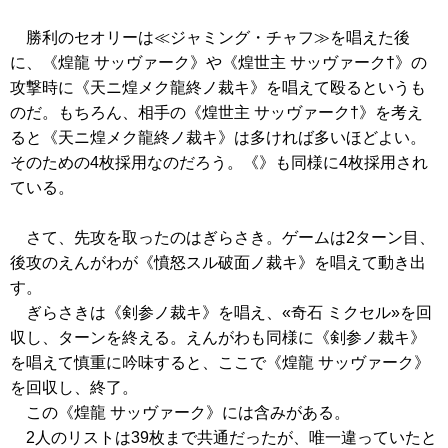
勝利のセオリーは
≪ジャミング・チャフ≫
を唱えた後
に、
《煌龍 サッヴァーク》
や
《煌世主 サッヴァーク†》
の
攻撃時に
《天ニ煌メク龍終ノ裁キ》
を唱えて殴るというも
のだ。もちろん、相手の
《煌世主 サッヴァーク†》
を考え
ると
《天ニ煌メク龍終ノ裁キ》
は多ければ多いほどよい。
そのための4枚採用なのだろう。
《》
も同様に4枚採用され
ている。
さて、先攻を取ったのはぎらさき。ゲームは2ターン目、
後攻のえんがわが
《憤怒スル破面ノ裁キ》
を唱えて動き出
す。
ぎらさきは
《剣参ノ裁キ》
を唱え、
«奇石 ミクセル»を回
収し、ターンを終える。えんがわも同様に
《剣参ノ裁キ》
を唱えて慎重に吟味すると、ここで
《煌龍 サッヴァーク》
を回収し、終了。
この
《煌龍 サッヴァーク》
には含みがある。
2人のリストは39枚まで共通だったが、唯一違っていたと