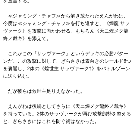
を宣言する。
≪ジャミング・チャフ≫
から解き放たれたえんがわは、
今度は
≪ジャミング・チャフ≫
を打ち返すと、
《煌龍 サッ
ヴァーク》
を攻撃に向かわせる。もちろん
《天ニ煌メク龍
終ノ裁キ》
を添えて。
これがこの『サッヴァーク』というデッキの必勝パター
ンだ。この攻撃に対して、ぎらさきは表向きのシールド6つ
を裏返し、2体の
《煌世主 サッヴァーク†》
をバトルゾーン
に送り込む。
だが彼らは救世主足りえなかった。
えんがわは後続としてさらに
《天ニ煌メク龍終ノ裁キ》
を持っている。2体のサッヴァークが再び攻撃態勢を整える
と、ぎらさきにはこれを防ぐ術はなかった。