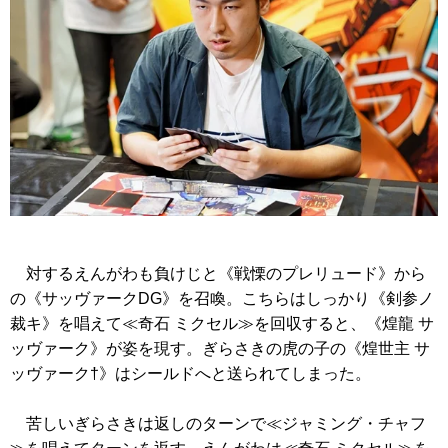
対するえんがわも負けじと
《戦慄のプレリュード》
から
の
《サッヴァークDG》
を召喚。こちらはしっかり
《剣参ノ
裁キ》
を唱えて
≪奇石 ミクセル≫
を回収すると、
《煌龍 サ
ッヴァーク》
が姿を現す。ぎらさきの虎の子の
《煌世主 サ
ッヴァーク†》
はシールドへと送られてしまった。
苦しいぎらさきは返しのターンで
≪ジャミング・チャフ