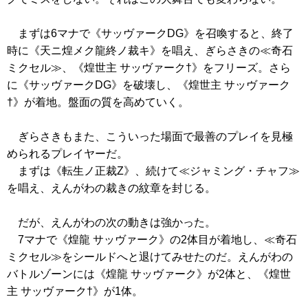
まずは6マナで
《サッヴァークDG》
を召喚すると、終了
時に
《天ニ煌メク龍終ノ裁キ》
を唱え、ぎらさきの
≪奇石
ミクセル≫
、
《煌世主 サッヴァーク†》
をフリーズ。さら
に
《サッヴァークDG》
を破壊し、
《煌世主 サッヴァーク
†》
が着地。盤面の質を高めていく。
ぎらさきもまた、こういった場面で最善のプレイを見極
められるプレイヤーだ。
まずは
《転生ノ正裁Z》
、続けて
≪ジャミング・チャフ≫
を唱え、えんがわの裁きの紋章を封じる。
だが、えんがわの次の動きは強かった。
7マナで
《煌龍 サッヴァーク》
の2体目が着地し、
≪奇石
ミクセル≫
をシールドへと退けてみせたのだ。えんがわの
バトルゾーンには
《煌龍 サッヴァーク》
が2体と、
《煌世
主 サッヴァーク†》
が1体。