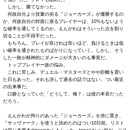
しかし、勝てなかった。
何故自分より技量の劣る『ジョーカーズ』が優勝するの
か、何故自分の対面に座るプレイヤーは、10%もないよう
な確率を通してくるのか。えんがわはそういった点を割り
切ることが不得手だった。
もちろん、プレイが良ければ良いほど、負けるときは低
い確率を通されたものばかりになっていく。しかし、そう
した一敗が精神的にダメージが大きいのも事実だ。
トッププレイヤー故の悩み。
これに苦しみ、デュエル・マスターズとやや距離を置い
た日もあった。それも決して過去の話ではない。つい最近
の出来事だ。
口癖となっていた「どうして、俺？」は彼の本音だった
だろう。
えんがわが拘りのあった『ジョーカーズ』を傍に置き、
『サッヴァーク』を使うと決めたのはつい10日前。リスト