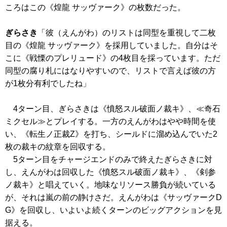
ころはこの
《煌龍 サッヴァーク》
の枚数だった。
ぎらさき
「彼（えんがわ）のリストは同型を重視して二枚
目の
《煌龍 サッヴァーク》
を採用していました。自分はそ
こに
《戦慄のプレリュード》
の4枚目を採っています。ただ
同型の腐り札にはなりやすいので、リストで言えば彼の方
が1枚分有利でしたね」
4ターン目、ぎらさきは
《憤怒スル破面ノ裁キ》
、
≪奇石
ミクセル≫
とプレイする。一方のえんがわはやや時間を使
い、
《転生ノ正裁Z》
を打ち、シールドに溜め込んでいた2
枚の裁キの紋章を回収する。
5ターン目をチャージエンドのみで終えたぎらさきに対
し、えんがわは回収した
《憤怒スル破面ノ裁キ》
、
《剣参
ノ裁キ》
と唱えていく。地味なリソース勝負が続いている
が、それは嵐の前の静けさだ。えんがわは
《サッヴァークD
G》
を回収し、いよいよ続くターンのビッグアクションを見
据える。