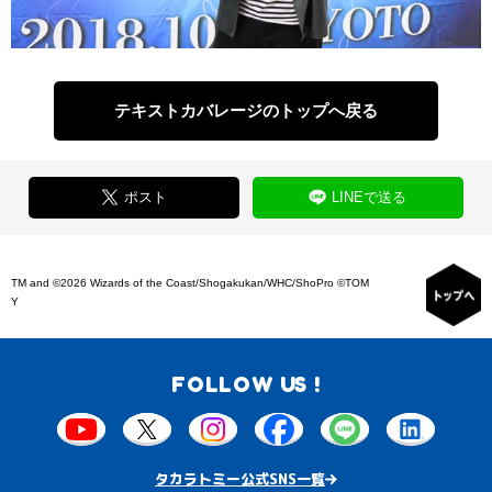
テキストカバレージのトップへ戻る
ポスト
LINEで送る
TM and ©2026 Wizards of the Coast/Shogakukan/WHC/ShoPro ©TOM
Y
FOLLOW US !
タカラトミー公式SNS一覧