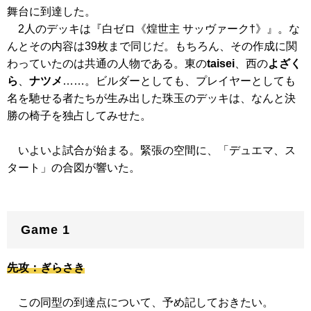
舞台に到達した。
2人のデッキは『白ゼロ
《煌世主 サッヴァーク†》
』。な
んとその内容は39枚まで同じだ。もちろん、その作成に関
わっていたのは共通の人物である。東の
taisei
、西の
よざく
ら
、
ナツメ
……。ビルダーとしても、プレイヤーとしても
名を馳せる者たちが生み出した珠玉のデッキは、なんと決
勝の椅子を独占してみせた。
いよいよ試合が始まる。緊張の空間に、「デュエマ、ス
タート」の合図が響いた。
Game 1
先攻：ぎらさき
この同型の到達点について、予め記しておきたい。