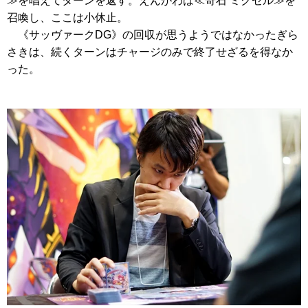
≫
を唱えてターンを返す。えんがわは
≪奇石 ミクセル≫
を
召喚し、ここは小休止。
《サッヴァークDG》
の回収が思うようではなかったぎら
さきは、続くターンはチャージのみで終了せざるを得なか
った。