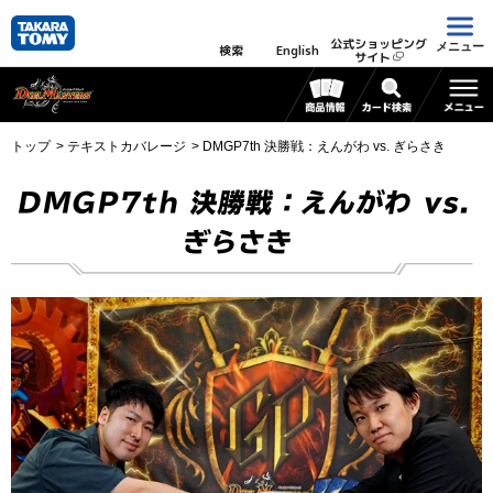
公式ショッピング
メニュー
検索
English
サイト
トップ
テキストカバレージ
DMGP7th 決勝戦：えんがわ vs. ぎらさき
DMGP7th 決勝戦：えんがわ vs.
ぎらさき